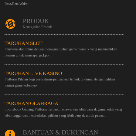
Rata-Rata Waktu
PRODUK
Keunggulan Produk
TARUHAN SLOT
Penyedia slot online dengan beragam pilihan game menarik yang memudahkan
pemain untuk mencapai jackpot
TARUHAN LIVE KASINO
Platform Pilihan bagi perusahaan-perusahaan terbaik di dunia, dengan pilihan
variasi game terbanyak
TARUHAN OLAHRAGA
Sportsbook Gaming Platform Terbaik menawarkan lebih banyak game, odds yang
lebih tinggi, dan menyediakan pilihan yang lebih banyak untuk pemain.
BANTUAN & DUKUNGAN