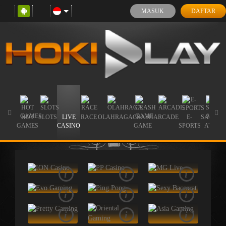
MASUK
DAFTAR
HOT
SLOTS
LIVE
RACE
OLAHRAGA
CRASH
ARCADE
E-
SABUN
GAMES
CASINO
GAME
SPORTS
AYAM
i
i
i
i
i
i
i
i
i