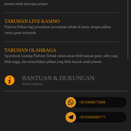
pemain untuk mencapai jackpot
TARUHAN LIVE KASINO
Platform Pilihan bagi perusahaan-perusahaan terbaik di dunia, dengan pilihan
variasi game terbanyak
TARUHAN OLAHRAGA
Sportsbook Gaming Platform Terbaik menawarkan lebih banyak game, odds yang
lebih tinggi, dan menyediakan pilihan yang lebih banyak untuk pemain.
BANTUAN & DUKUNGAN
Servis Lainnya
+855968873088
+855968988777